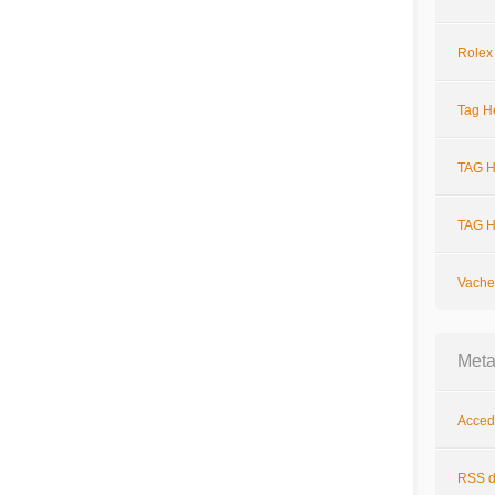
Rolex
Tag H
TAG H
TAG H
Vache
Met
Acced
RSS
d