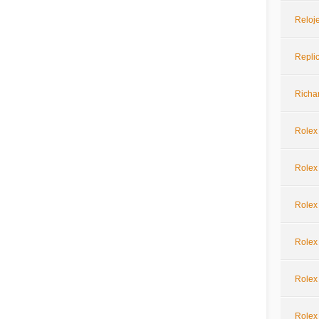
Reloje
Repli
Richar
Rolex
Rolex 
Rolex
Rolex
Rolex
Rolex