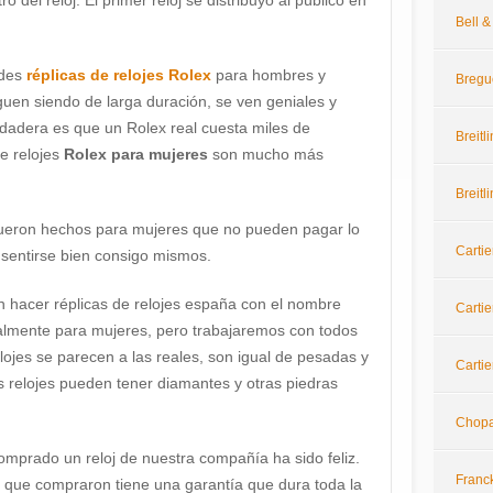
 del reloj. El primer reloj se distribuyó al público en
Bell 
ndes
réplicas de relojes Rolex
para hombres y
Bregu
iguen siendo de larga duración, se ven geniales y
rdadera es que un Rolex real cuesta miles de
Breitl
de relojes
Rolex para mujeres
son mucho más
Breitl
ueron hechos para mujeres que no pueden pagar lo
Cartie
 sentirse bien consigo mismos.
 hacer réplicas de relojes españa con el nombre
Cartie
palmente para mujeres, pero trabajaremos con todos
elojes se parecen a las reales, son igual de pesadas y
Cartie
os relojes pueden tener diamantes y otras piedras
Chop
mprado un reloj de nuestra compañía ha sido feliz.
Franc
j que compraron tiene una garantía que dura toda la