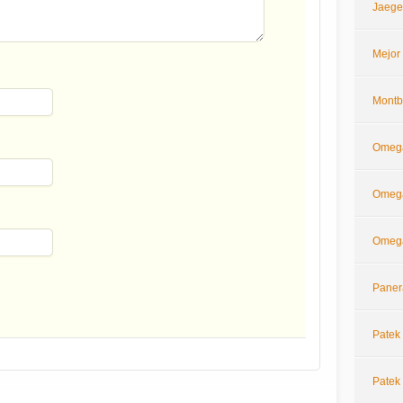
Jaege
Mejor
Montb
Omeg
Omega
Omega
Paner
Patek 
Patek 