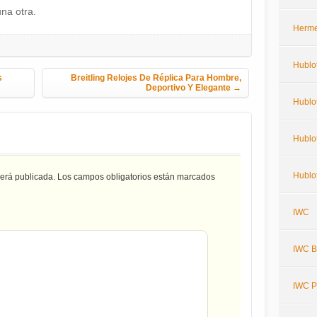
na otra.
Herm
Hublo
s
Breitling Relojes De Réplica Para Hombre,
Deportivo Y Elegante
→
Hublot
Hublot
Hublot
será publicada.
Los campos obligatorios están marcados
IWC
IWC Bi
IWC P