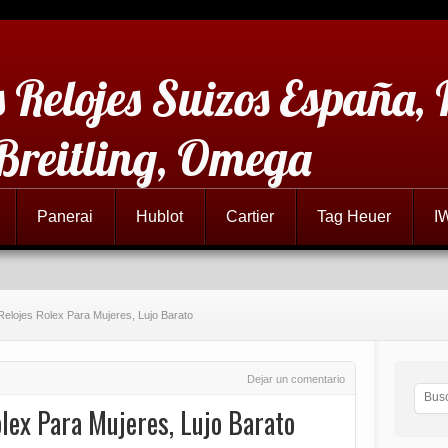
 Relojes Suizos España,
 Breitling, Omega
Panerai
Hublot
Cartier
Tag Heuer
I
Relojes Rolex Para Mujeres, Lujo Barato
Dejar un comentario
lex Para Mujeres, Lujo Barato