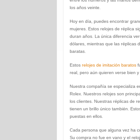
entre los números y las manos dentro
los años veinte.
Hoy en día, puedes encontrar gra
mujeres. Estos relojes de réplica s
duran años. La única diferencia ve
dólares, mientras que las réplicas 
baratas.
Estos
relojes de imitación baratos
f
real, pero aún quieren verse bien y
Nuestra compañía se especializa en
Rolex. Nuestros relojes son princi
los clientes. Nuestras réplicas de r
tienen un brillo único también. Est
puestas en ellos.
Cada persona que alguna vez ha co
Su compra no fue en vano y el relo