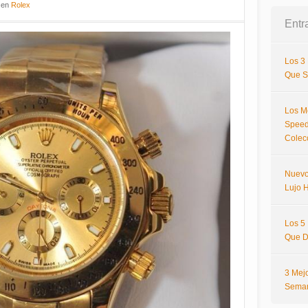
en
Rolex
Entr
Los 3
Que S
Los M
Speed
Colec
Nuevo
Lujo H
Los 5
Que D
3 Mej
Sema