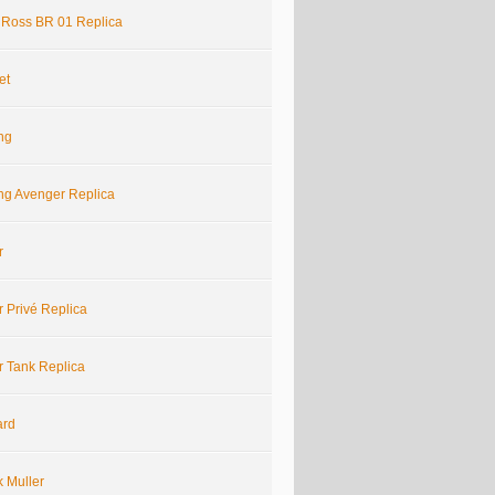
& Ross BR 01 Replica
et
ing
ing Avenger Replica
r
r Privé Replica
r Tank Replica
ard
k Muller