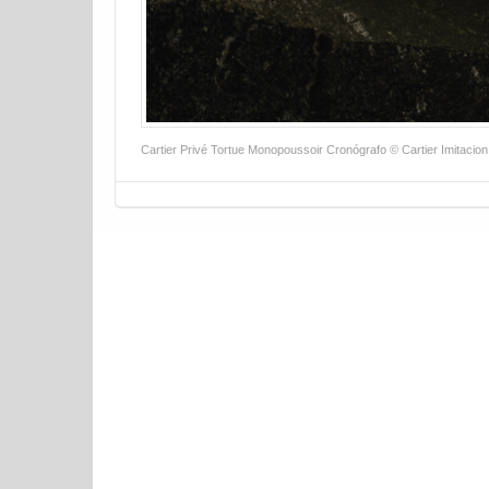
Cartier Privé Tortue Monopoussoir Cronógrafo © Cartier Imitacion
Navegación de la entrada