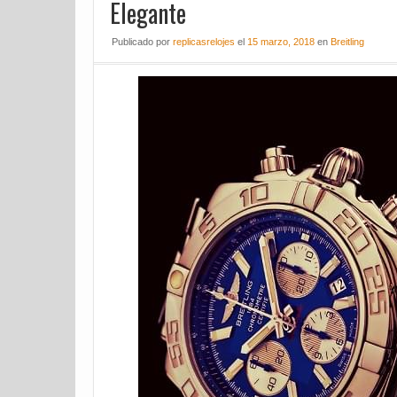
Elegante
Publicado
por
replicasrelojes
el
15 marzo, 2018
en
Breitling