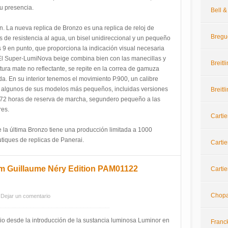
su presencia.
Bell 
 La nueva replica de Bronzo es una replica de reloj de
Bregu
de resistencia al agua, un bisel unidireccional y un pequeño
 9 en punto, que proporciona la indicación visual necesaria
El Super-LumiNova beige combina bien con las manecillas y
Breitl
extura mate no reflectante, se repite en la correa de gamuza
a. En su interior tenemos el movimiento P.900, un calibre
a algunos de sus modelos más pequeños, incluidas versiones
Breitl
72 horas de reserva de marcha, segundero pequeño a las
res.
Cartie
e la última Bronzo tiene una producción limitada a 1000
utiques de replicas de Panerai.
Cartie
m Guillaume Néry Edition PAM01122
Cartie
Chop
Dejar un comentario
io desde la introducción de la sustancia luminosa Luminor en
Franc