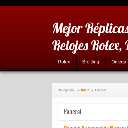
Mejor Réplicas
Relojes Rolex,
Rolex
Breitling
Omega
Navegando:
Inicio
Panerai
Panerai
Panerai Submersible Bronzo 