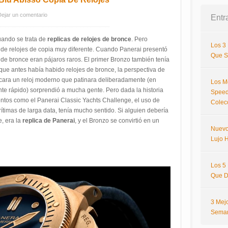
Dejar un comentario
Entr
ando se trata de
replicas de relojes de bronce
. Pero
Los 3
o de relojes de copia muy diferente. Cuando Panerai presentó
Que S
 de bronce eran pájaros raros. El primer Bronzo también tenía
ue antes había habido relojes de bronce, la perspectiva de
icara un reloj moderno que patinara deliberadamente (en
Los M
nte rápido) sorprendió a mucha gente. Pero dada la historia
Speed
ntos como el Panerai Classic Yachts Challenge, el uso de
Colec
ítimas de larga data, tenía mucho sentido. Si alguien debería
e, era la
replica de Panerai
, y el Bronzo se convirtió en un
Nuevo
Lujo H
Los 5
Que D
3 Mej
Sema