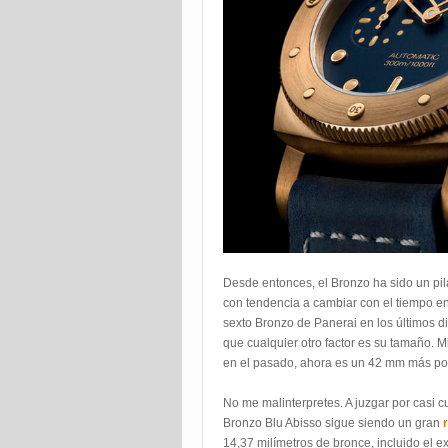
Desde entonces, el Bronzo ha sido un pila
con tendencia a cambiar con el tiempo en
sexto Bronzo de Panerai en los últimos d
que cualquier otro factor es su tamaño. 
en el pasado, ahora es un 42 mm más port
No me malinterpretes. A juzgar por casi c
Bronzo Blu Abisso sigue siendo un gran
14,37 milímetros de bronce, incluido el e