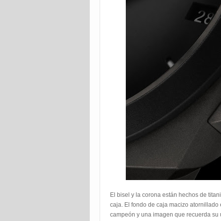
El bisel y la corona están hechos de tita
caja. El fondo de caja macizo atornillado
campeón y una imagen que recuerda su ú