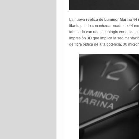
La nueva
replica de Luminor Marina 4
titanio pulido con microarenado de 44 m
fabricada con una tecnología conocida c
impresión 3D que implica la sedimentación
de fibra óptica de alta potencia, 30 mic