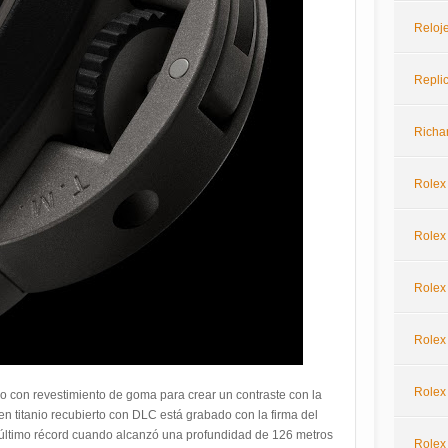
Reloje
Repli
Richar
Rolex
Rolex 
Rolex
Rolex
Rolex
nio con revestimiento de goma para crear un contraste con la
 en titanio recubierto con DLC está grabado con la firma del
ltimo récord cuando alcanzó una profundidad de 126 metros
Rolex