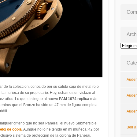
Come
Arch
Archivos
Cate
Audem
r de la colección, conocido por su cálida caja de metal rojo
 la muñeca de su propietario. Hoy, echamos un vistazo al
Audem
iez años. Lo que distingue al nuevo
PAM 1074 replica
más
Mientras que el Bronzo ha sido un 47 mm de figura completa
átil.
Audem
ualquier criterio que no sea Panerai, el nuevo Submersible
Bell 
reloj de copia
. Aunque no lo he tenido en mi muñeca: 42 por
xclusivo sistema de protección de la corona de Panerai,