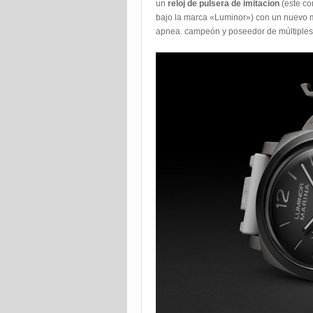
un
reloj de pulsera de imitacion
(este co
bajo la marca «Luminor») con un nuevo 
apnea. campeón y poseedor de múltiples