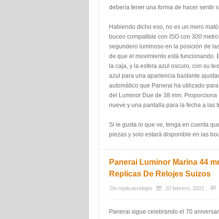
debería tener una forma de hacer sentir 
Habiendo dicho eso, no es un mero matón.
buceo compatible con ISO con 300 metros 
segundero luminoso en la posición de las
de que el movimiento está funcionando. 
la caja, y la esfera azul oscuro, con su t
azul para una apariencia bastante ajustad
automático que Panerai ha utilizado par
del Luminor Due de 38 mm. Proporciona 
nueve y una pantalla para la fecha a las t
Si le gusta lo que ve, tenga en cuenta qu
piezas y solo estará disponible en las bo
Panerai Luminor Marina 44 m
Replicas De Relojes Suizos
De
replicasrelojes
20 febrero, 2021
Panerai sigue celebrando el 70 aniversar