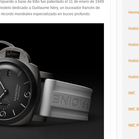
mpuesto a base de tritio fue patentado el 11 de enero de 1949
modelo dedicado a Guillaume Néry, un buceador francés de
Herm
 récords mundiales especializado en buceo profundo.
Hublo
Hublot
Hublot
Hublot
IWC
IWC Bi
IWC P