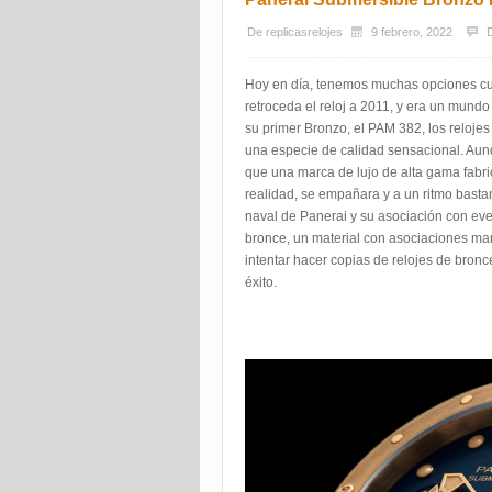
De
replicasrelojes
9 febrero, 2022
Hoy en día, tenemos muchas opciones cu
retroceda el reloj a 2011, y era un mund
su primer Bronzo, el PAM 382, los relojes
una especie de calidad sensacional. Aunq
que una marca de lujo de alta gama fabr
realidad, se empañara y a un ritmo basta
naval de Panerai y su asociación con eve
bronce, un material con asociaciones mar
intentar hacer copias de relojes de bronc
éxito.