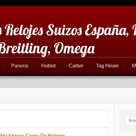
 Relojes Suizos España,
 Breitling, Omega
Panerai
Hublot
Cartier
Tag Heuer
I
Blu Abisso Copia De Relojes