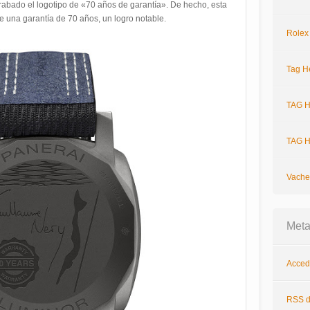
rabado el logotipo de «70 años de garantía». De hecho, esta
ne una garantía de 70 años, un logro notable.
Rolex
Tag H
TAG H
TAG H
Vache
Met
Acced
RSS
d