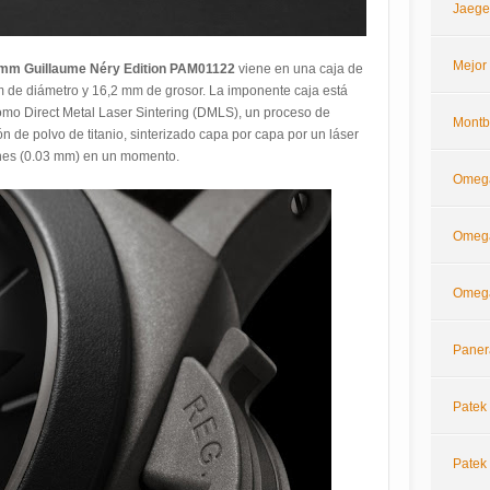
Jaege
Mejor
4 mm Guillaume Néry Edition PAM01122
viene en una caja de
m de diámetro y 16,2 mm de grosor. La imponente caja está
omo Direct Metal Laser Sintering (DMLS), un proceso de
Montb
 de polvo de titanio, sinterizado capa por capa por un láser
rones (0.03 mm) en un momento.
Omeg
Omega
Omega
Paner
Patek 
Patek 