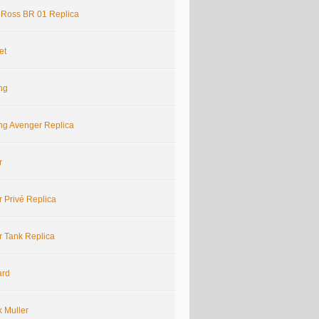
& Ross BR 01 Replica
et
ing
ing Avenger Replica
r
r Privé Replica
r Tank Replica
ard
k Muller