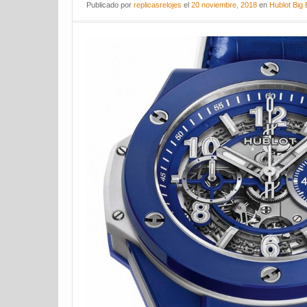
Publicado
por
replicasrelojes
el
20 noviembre, 2018
en
Hublot Big 