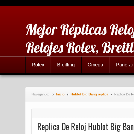
Mejor Réplicas Relo
Relojes Rolex, Brei
Rolex
Breitling
Omega
Panerai
Navegando:
Inicio
Hublot Big Bang replica
Replica De Re
Replica De Reloj Hublot Big Ban