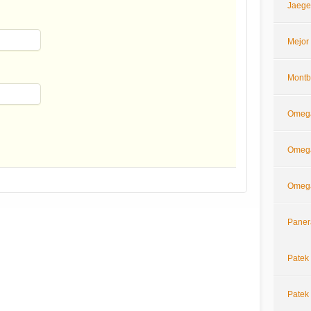
Jaege
Mejor
Montb
Omeg
Omega
Omega
Paner
Patek 
Patek 