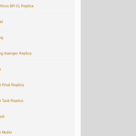
& Ross BR 01 Replica
et
ing
ing Avenger Replica
r
r Privé Replica
r Tank Replica
ard
k Muller