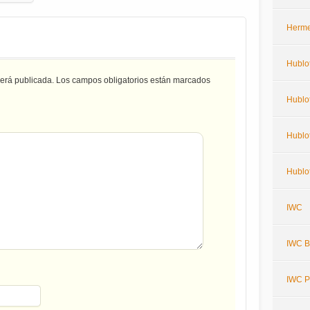
Herm
Hublo
será publicada.
Los campos obligatorios están marcados
Hublot
Hublot
Hublot
IWC
IWC Bi
IWC P