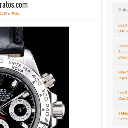
ratos.com
Entr
 2018
en
Rolex
Los 3
Que S
Los M
Speed
Colec
Nuevo
Lujo H
Los 5
Que D
3 Mej
Sema