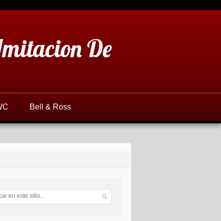
 Imitacion De
WC
Bell & Ross