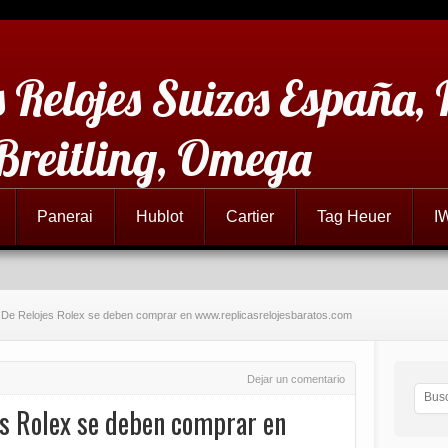
 Relojes Suizos España,
 Breitling, Omega
Panerai
Hublot
Cartier
Tag Heuer
I
 De Relojes Rolex se deben comprar en www.replicasrelojesbaratos.com
Dejar un comentario
es Rolex se deben comprar en