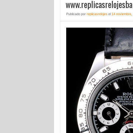
www.replicasrelojesba
Publicado
por
replicasrelojes
el
14 noviembre,