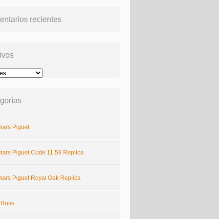
ntarios recientes
ivos
gorías
ars Piguet
ars Piguet Code 11.59 Replica
ars Piguet Royal Oak Replica
& Ross