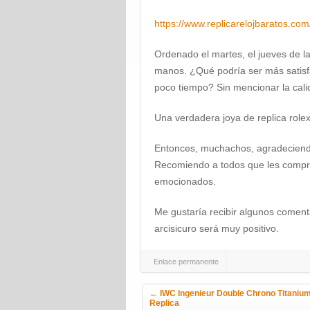
https://www.replicarelojbaratos.com
Ordenado el martes, el jueves de 
manos. ¿Qué podría ser más satisf
poco tiempo? Sin mencionar la cali
Una verdadera joya de replica rolex
Entonces, muchachos, agradeciend
Recomiendo a todos que les comp
emocionados.
Me gustaría recibir algunos coment
arcisicuro será muy positivo.
Enlace permanente
Navegación de la entrada
←
IWC Ingenieur Double Chrono Titaniu
Replica