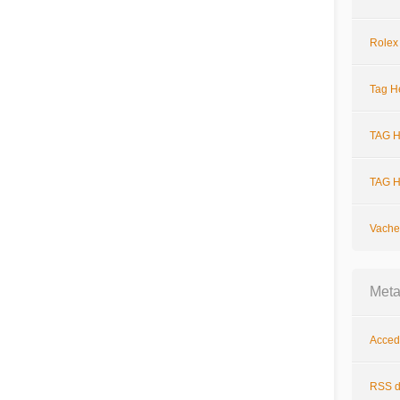
Rolex
Tag H
TAG H
TAG H
Vache
Met
Acced
RSS
d