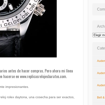
Come
Arch
Archivos
Cate
Audem
arios antes de hacer compras. Pero ahora mi línea
Audem
en hacerse en www.replicasrelojesbaratos.com.
Audem
ente impresionantes.
eloj rolex daytona, una cosecha para ser exactos,
Bell 