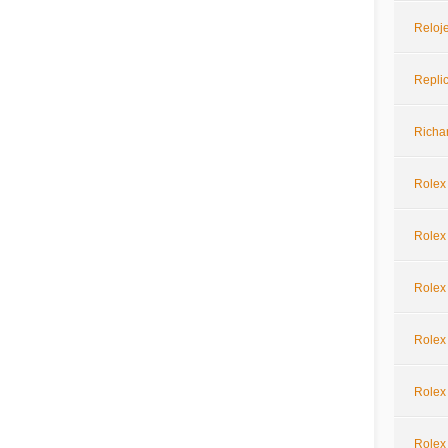
Reloje
Repli
Richar
Rolex
Rolex 
Rolex
Rolex
Rolex
Rolex