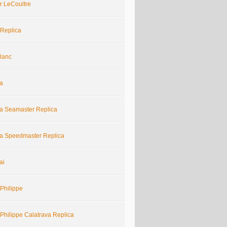
r LeCoultre
 Replica
lanc
a
 Seamaster Replica
 Speedmaster Replica
ai
Philippe
Philippe Calatrava Replica