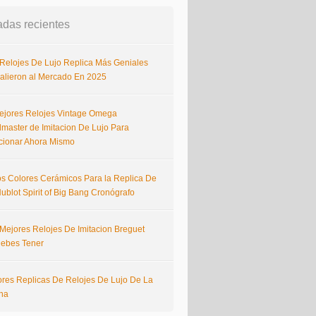
adas recientes
 Relojes De Lujo Replica Más Geniales
alieron al Mercado En 2025
ejores Relojes Vintage Omega
master de Imitacion De Lujo Para
cionar Ahora Mismo
s Colores Cerámicos Para la Replica De
ublot Spirit of Big Bang Cronógrafo
 Mejores Relojes De Imitacion Breguet
ebes Tener
ores Replicas De Relojes De Lujo De La
na