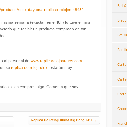
Bell 
/producto/rolex-daytona-replicas-relojes-4843/
Bregu
la misma semana (exactamente 48h) lo tuve en mis
actorio que recibir un producto comprado en tan
Breitl
dad.
.
Breitl
o al personal de
www.replicarelojbaratos.com
.
Cartie
ren su
replica de reloj rolex
, estarán muy
Cartie
arios si les compras algo. Comenta que soy
Cartie
Chop
m
Replica De Reloj Hublot Big Bang Azul
→
Franc