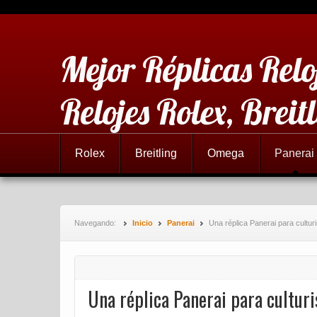
Mejor Réplicas Relo
Relojes Rolex, Brei
Rolex
Breitling
Omega
Panerai
Navegando:
Inicio
Panerai
Una réplica Panerai para cultur
Una réplica Panerai para culturi