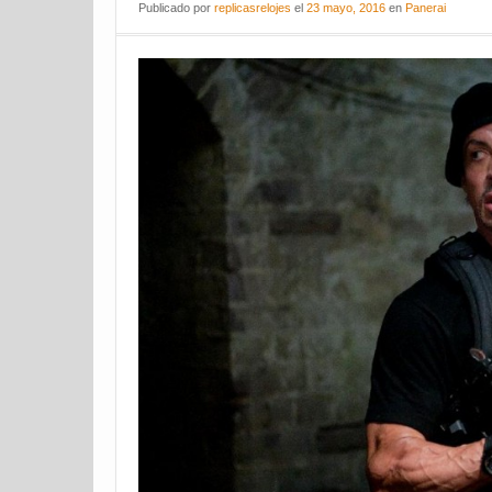
Publicado
por
replicasrelojes
el
23 mayo, 2016
en
Panerai