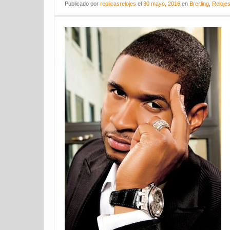
Publicado
por
replicasrelojes
el
30 mayo, 2016
en
Breitling
,
Relojes