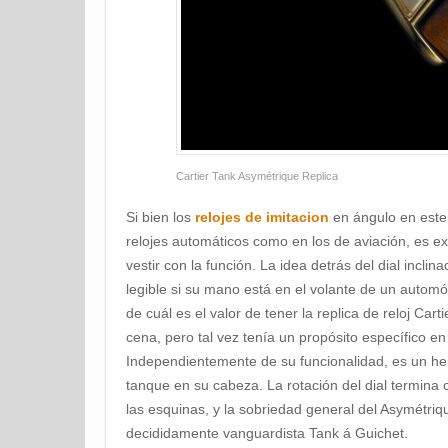
Cartier Tank Asymétrique Replica
Si bien los
relojes de imitacion
en ángulo en este
relojes automáticos como en los de aviación, es e
vestir con la función. La idea detrás del dial inclin
legible si su mano está en el volante de un automó
de cuál es el valor de tener la replica de reloj Car
cena, pero tal vez tenía un propósito específico 
Independientemente de su funcionalidad, es un her
tanque en su cabeza. La rotación del dial termina 
las esquinas, y la sobriedad general del Asymétriq
decididamente vanguardista Tank á Guichet.