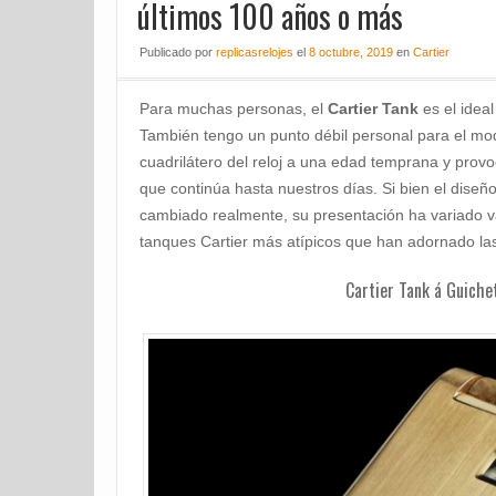
últimos 100 años o más
Publicado
por
replicasrelojes
el
8 octubre, 2019
en
Cartier
Para muchas personas, el
Cartier Tank
es el ideal
También tengo un punto débil personal para el mo
cuadrilátero del reloj a una edad temprana y provoc
que continúa hasta nuestros días. Si bien el dise
cambiado realmente, su presentación ha variado va
tanques Cartier más atípicos que han adornado la
Cartier Tank á Guiche