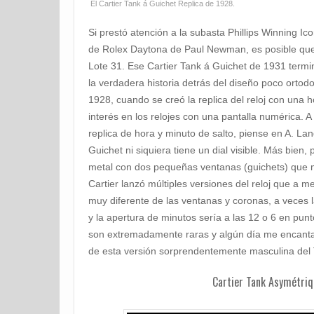
El Cartier Tank á Guichet Replica de 1928.
Si prestó atención a la subasta Phillips Winning I
de Rolex Daytona de Paul Newman, es posible que
Lote 31. Ese Cartier Tank á Guichet de 1931 term
la verdadera historia detrás del diseño poco ortod
1928, cuando se creó la replica del reloj con una h
interés en los relojes con una pantalla numérica. A
replica de hora y minuto de salto, piense en A. La
Guichet ni siquiera tiene un dial visible. Más bien
metal con dos pequeñas ventanas (guichets) que m
Cartier lanzó múltiples versiones del reloj que a
muy diferente de las ventanas y coronas, a veces l
y la apertura de minutos sería a las 12 o 6 en pun
son extremadamente raras y algún día me encanta
de esta versión sorprendentemente masculina del 
Cartier Tank Asymétriq