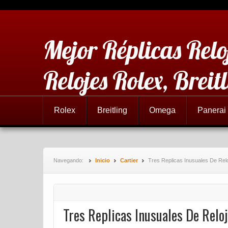
Mejor Réplicas Relo
Relojes Rolex, Brei
Rolex
Breitling
Omega
Panerai
Navegando:
Inicio
Cartier
Tres Replicas Inusuales De Relo
Tres Replicas Inusuales De Reloj