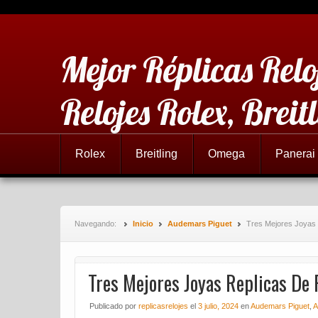
Mejor Réplicas Relo
Relojes Rolex, Brei
Rolex
Breitling
Omega
Panerai
Navegando:
Inicio
Audemars Piguet
Tres Mejores Joyas 
Tres Mejores Joyas Replicas De 
Publicado
por
replicasrelojes
el
3 julio, 2024
en
Audemars Piguet
,
A