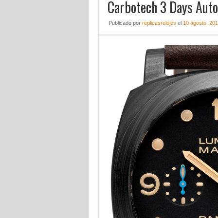
Carbotech 3 Days Aut
Publicado
por
replicasrelojes
el
10 agosto, 20