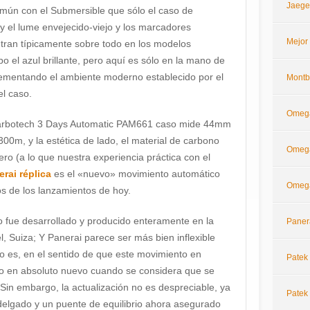
Jaege
ún con el Submersible que sólo el caso de
y el lume envejecido-viejo y los marcadores
Mejor
tran típicamente sobre todo en los modelos
o el azul brillante, pero aquí es sólo en la mano de
ementando el ambiente moderno establecido por el
Montb
l caso.
Omeg
Carbotech 3 Days Automatic PAM661 caso mide 44mm
300m, y la estética de lado, el material de carbono
Omega
ro (a lo que nuestra experiencia práctica con el
rai réplica
es el «nuevo» movimiento automático
Omega
s de los lanzamientos de hoy.
 fue desarrollado y producido enteramente en la
Paner
, Suiza; Y Panerai parece ser más bien inflexible
 es, en el sentido de que este movimiento en
Patek 
 no en absoluto nuevo cuando se considera que se
Sin embargo, la actualización no es despreciable, ya
Patek 
 delgado y un puente de equilibrio ahora asegurado