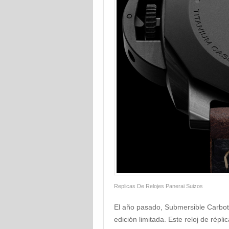
Replicas De Relojes Panerai Suizos
El año pasado, Submersible Carbot
edición limitada. Este reloj de répl