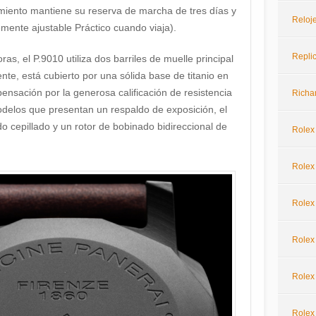
miento mantiene su reserva de marcha de tres días y
Reloje
mente ajustable Práctico cuando viaja).
Repli
s, el P.9010 utiliza dos barriles de muelle principal
te, está cubierto por una sólida base de titanio en
nsación por la generosa calificación de resistencia
Richar
delos que presentan un respaldo de exposición, el
o cepillado y un rotor de bobinado bidireccional de
Rolex
Rolex 
Rolex
Rolex
Rolex
Rolex