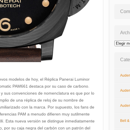
Come
Arch
Archivos
Cate
Audem
evos modelos de hoy, el Réplica Panerai Luminor
omatic PAM661 destaca por su caso de carbono.
Audem
y sus convenciones de nomenclatura es que por lo
plio de una réplica de reloj de su nombre de
Audem
miliarizado con la marca. Por supuesto, los fans de
eferencias PAM a menudo difieren muy sutilmente
Bell 
llí. Esta nueva versión se distingue inmediatamente
o, por su caja negra del carbón con un patrón del