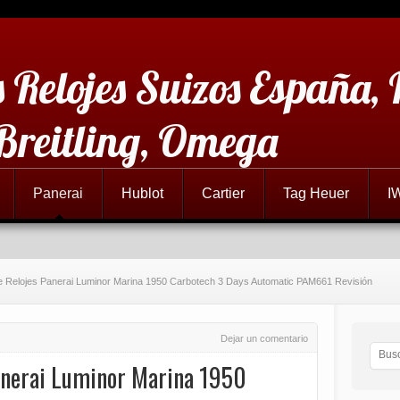
 Relojes Suizos España,
 Breitling, Omega
Panerai
Hublot
Cartier
Tag Heuer
I
e Relojes Panerai Luminor Marina 1950 Carbotech 3 Days Automatic PAM661 Revisión
Dejar un comentario
anerai Luminor Marina 1950