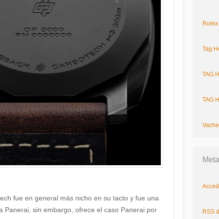
Rolex
Tag H
TAG H
TAG H
Vache
Met
Acced
ech fue en general más nicho en su tacto y fue una
ica Panerai, sin embargo, ofrece el caso Panerai por
RSS
d