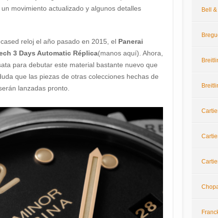
un movimiento actualizado y algunos detalles
Bell 
Bregu
cased reloj el año pasado en 2015, el
Panerai
ech 3 Days Automatic Réplica
(manos aquí). Ahora,
Breitl
ata para debutar este material bastante nuevo que
uda que las piezas de otras colecciones hechas de
Breitl
serán lanzadas pronto.
Cartie
Cartie
Cartie
Chop
Franc