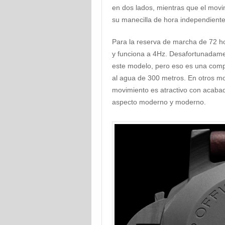
en dos lados, mientras que el movi
su manecilla de hora independiente
Para la reserva de marcha de 72 hora
y funciona a 4Hz. Desafortunadamen
este modelo, pero eso es una compe
al agua de 300 metros. En otros mo
movimiento es atractivo con acabad
aspecto moderno y moderno.