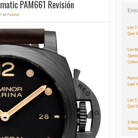
omatic PAM661 Revisión
Entr
17
en
Panerai
Los 3
Que S
Los M
Speed
Colec
Nuevo
Lujo H
Los 5
Que D
3 Mej
Sema