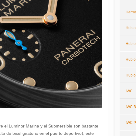
Herm
Hublo
Hublot
Hublot
Hublot
IWC
IWC Bi
IWC P
ntre el Luminor Marina y el Submersible son bastante
ta de bisel giratorio en el puerto deportivo), este