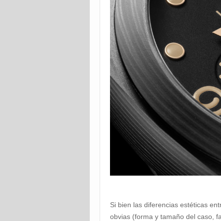
Si bien las diferencias estéticas e
obvias (forma y tamaño del caso, fal