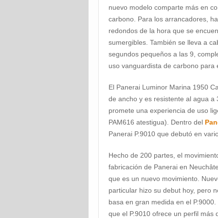
nuevo modelo comparte más en com
carbono. Para los arrancadores, ha
redondos de la hora que se encuen
sumergibles. También se lleva a cab
segundos pequeños a las 9, compl
uso vanguardista de carbono para e
El Panerai Luminor Marina 1950 
de ancho y es resistente al agua a 
promete una experiencia de uso lige
PAM616 atestigua). Dentro del
Pane
Panerai P.9010 que debutó en vario
Hecho de 200 partes, el movimiento
fabricación de Panerai en Neuchâtel
que es un nuevo movimiento. Nuevo
particular hizo su debut hoy, pero
basa en gran medida en el P.9000. 
que el P.9010 ofrece un perfil más