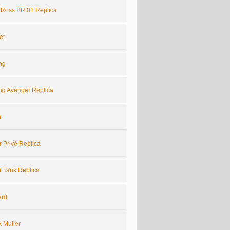
& Ross BR 01 Replica
et
ing
ing Avenger Replica
r
r Privé Replica
r Tank Replica
ard
k Muller