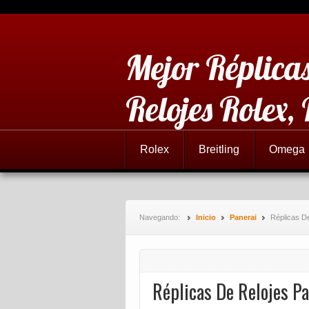
Mejor Réplicas
Relojes Rolex,
Rolex
Breitling
Omega
Navegando:
Inicio
Panerai
Réplicas D
Réplicas De Relojes P