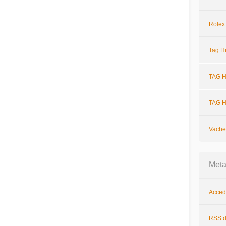
Rolex
Tag H
TAG H
TAG H
Vache
Met
Acced
RSS
d