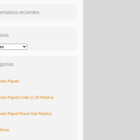
ntarios recientes
ivos
gorías
ars Piguet
ars Piguet Code 11.59 Replica
ars Piguet Royal Oak Replica
& Ross