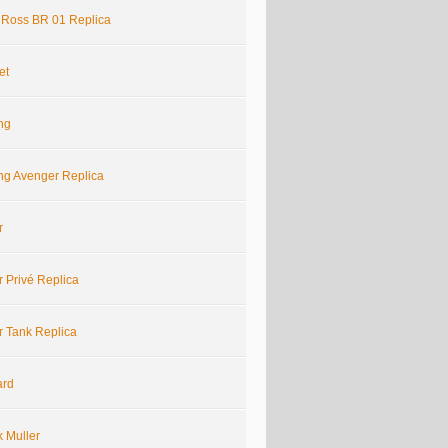
& Ross BR 01 Replica
et
ing
ing Avenger Replica
r
r Privé Replica
r Tank Replica
ard
k Muller