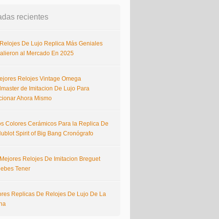
adas recientes
 Relojes De Lujo Replica Más Geniales
alieron al Mercado En 2025
ejores Relojes Vintage Omega
master de Imitacion De Lujo Para
cionar Ahora Mismo
s Colores Cerámicos Para la Replica De
ublot Spirit of Big Bang Cronógrafo
 Mejores Relojes De Imitacion Breguet
ebes Tener
ores Replicas De Relojes De Lujo De La
na