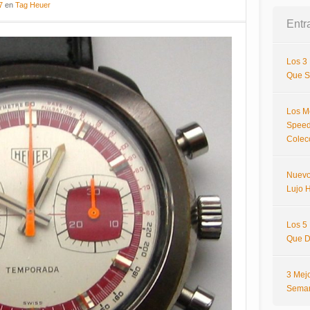
7
en
Tag Heuer
Entr
Los 3
Que S
Los M
Speed
Colec
Nuevo
Lujo H
Los 5
Que D
3 Mej
Sema