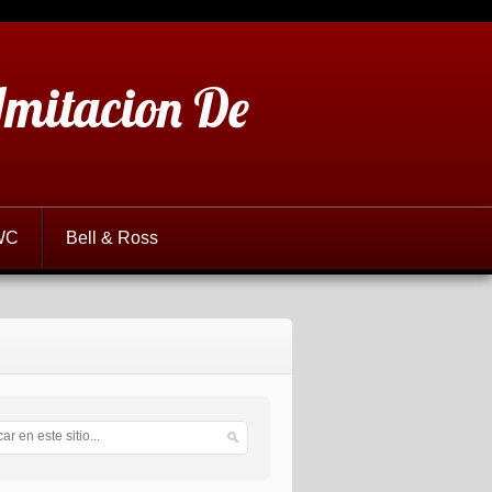
 Imitacion De
WC
Bell & Ross