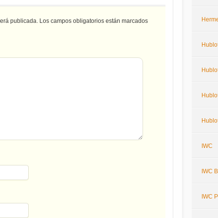
Herm
será publicada.
Los campos obligatorios están marcados
Hublo
Hublot
Hublot
Hublot
IWC
IWC Bi
IWC P