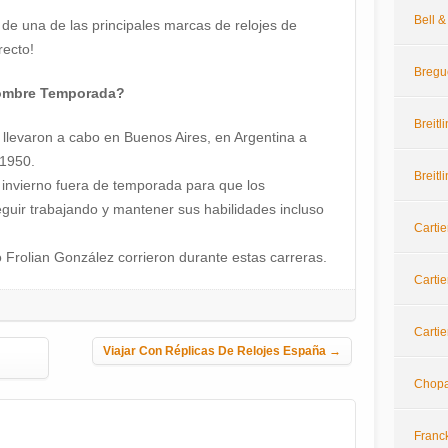
Bell 
 de una de las principales marcas de relojes de
recto!
Bregu
nombre Temporada?
Breitl
llevaron a cabo en Buenos Aires, en Argentina a
 1950.
Breitl
l invierno fuera de temporada para que los
uir trabajando y mantener sus habilidades incluso
Cartie
Frolian González corrieron durante estas carreras.
Cartie
Cartie
Viajar Con Réplicas De Relojes España
→
Chop
Franc