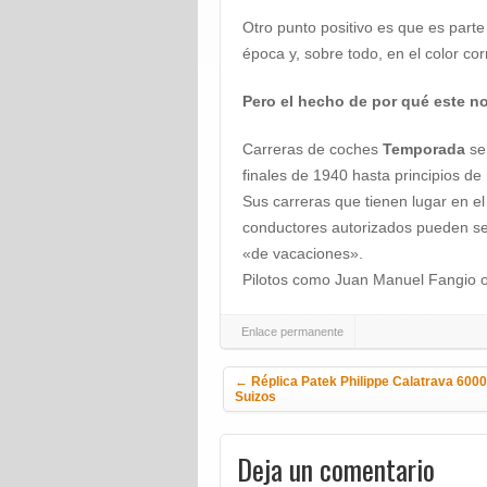
Otro punto positivo es que es parte
época y, sobre todo, en el color cor
Pero el hecho de por qué este 
Carreras de coches
Temporada
se 
finales de 1940 hasta principios de
Sus carreras que tienen lugar en e
conductores autorizados pueden seg
«de vacaciones».
Pilotos como Juan Manuel Fangio o 
Enlace permanente
Navegación de la entrada
←
Réplica Patek Philippe Calatrava 6000
Suizos
Deja un comentario