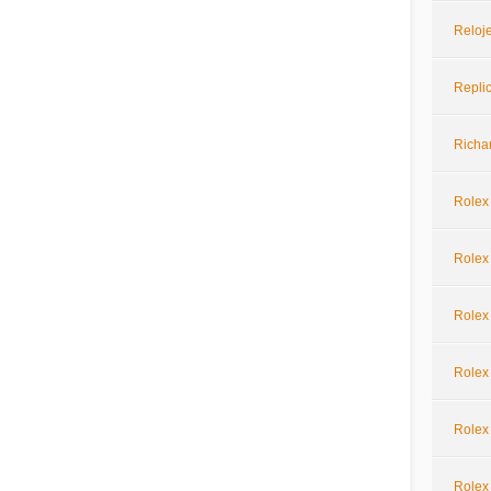
Reloje
Repli
Richar
Rolex
Rolex 
Rolex
Rolex
Rolex
Rolex