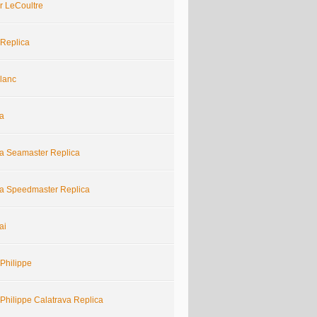
r LeCoultre
 Replica
lanc
a
 Seamaster Replica
 Speedmaster Replica
ai
Philippe
Philippe Calatrava Replica