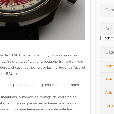
Come
Arch
Archivos
Cate
ata de 1974. Fue hecho en muy pocas copias, se
es. Sólo para señalar una pequeña franja de micro
Audem
edores, el caso fue hecha por las instituciones Nicollet
 del ECU. «.
Audem
a de los propietarios prestigioso club cronógrafos
Audem
s máquinas, automóviles, vintage de carreras de
eloj de imitacion que va perfectamente en estos
Bell 
ea el único que tiene un modelo de este tipo ….