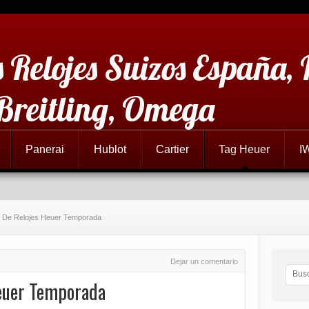
 Relojes Suizos España,
 Breitling, Omega
Panerai
Hublot
Cartier
Tag Heuer
I
s De Relojes Heuer Temporada
Dejar un comentario
Heuer Temporada