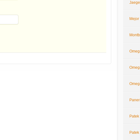
Jaege
Mejor
Montb
Omeg
Omega
Omega
Paner
Patek 
Patek 