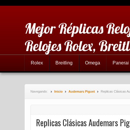
Mejor Réplicas Relo
Relojes Rolex, Brei
Rolex
Breitling
Omega
Panerai
Navegando:
Inicio
Audemars Piguet
Replicas Clásicas A
Replicas Clásicas Audemars Pi