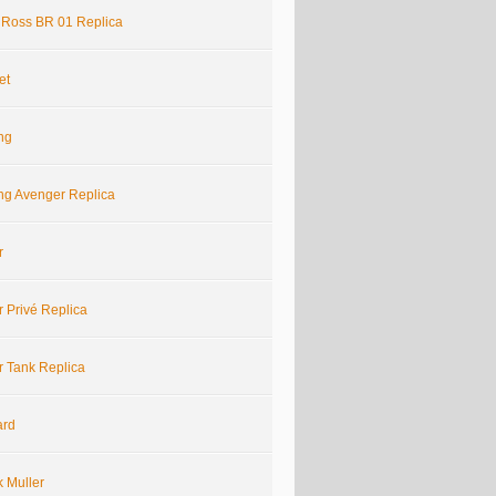
& Ross BR 01 Replica
et
ing
ing Avenger Replica
r
r Privé Replica
r Tank Replica
ard
k Muller