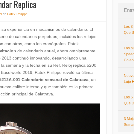
ndar Replica
Entr
19
en
Patek Philippe
Los 3
r su experiencia en mecanismos de calendario. El
Que S
erie de calendarios perpetuos, incluidos los relojes
n con otros, como los cronógrafos. Patek
Los M
imitacion
de calendario anual, ahora omnipresente,
Speed
 2013 continuó innovando, desarrollando una
Colec
e la semana y la fecha en su Ref. Reloj réplica 5200
aselworld 2019, Patek Philippe reveló su última
Nuevo
 5212A-001 Calendario semanal de Calatrava
, un
Lujo H
nuevo calibre interno y que también es la primera
cción principal de Calatrava.
Los 5
Que D
3 Mej
Sema