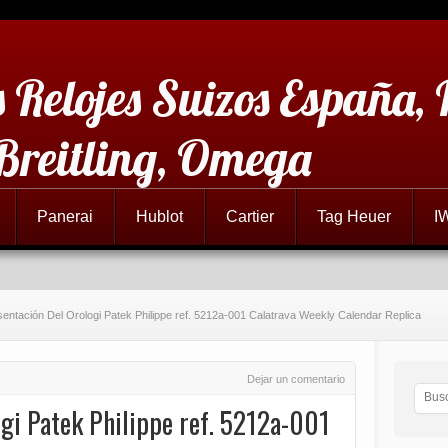
 Relojes Suizos España,
 Breitling, Omega
Panerai
Hublot
Cartier
Tag Heuer
I
sentación Del Orologi Patek Philippe ref. 5212a-001 Calatrava Weekly Calendar Replica
Dejar un comentario
gi Patek Philippe ref. 5212a-001