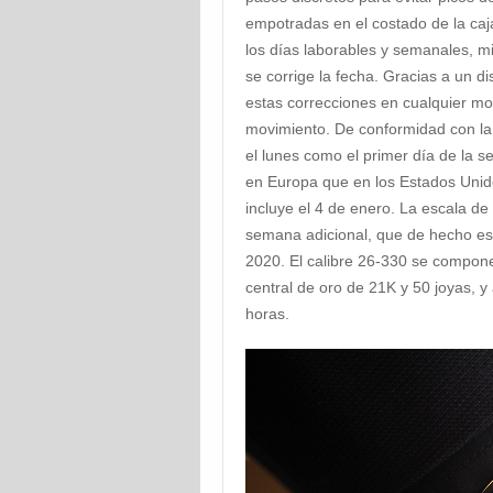
empotradas en el costado de la caj
los días laborables y semanales, m
se corrige la fecha. Gracias a un di
estas correcciones en cualquier mo
movimiento. De conformidad con la 
el lunes como el primer día de la
en Europa que en los Estados Unid
incluye el 4 de enero. La escala d
semana adicional, que de hecho es 
2020. El calibre 26-330 se compone
central de oro de 21K y 50 joyas,
horas.