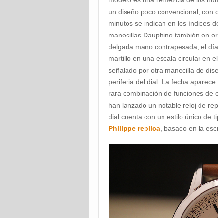
un diseño poco convencional, con c
minutos se indican en los índices 
manecillas Dauphine también en or
delgada mano contrapesada; el día
martillo en una escala circular en 
señalado por otra manecilla de dise
periferia del dial. La fecha aparec
rara combinación de funciones de ca
han lanzado un notable reloj de rep
dial cuenta con un estilo único de 
Philippe replica
, basado en la esc