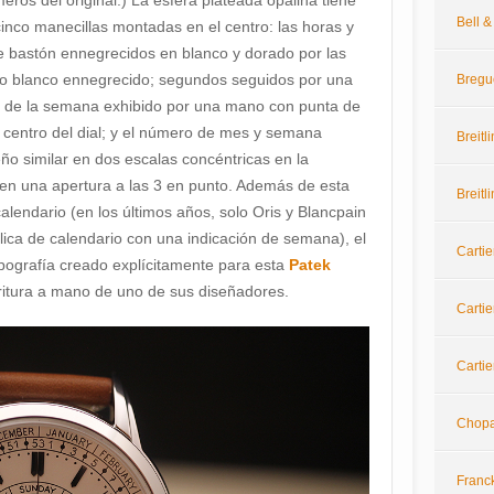
Bell 
inco manecillas montadas en el centro: las horas y
de bastón ennegrecidos en blanco y dorado por las
o blanco ennegrecido; segundos seguidos por una
Bregu
 de la semana exhibido por una mano con punta de
el centro del dial; y el número de mes y semana
Breitl
ño similar en dos escalas concéntricas en la
e en una apertura a las 3 en punto. Además de esta
Breitl
lendario (en los últimos años, solo Oris y Blancpain
lica de calendario con una indicación de semana), el
Cartie
tipografía creado explícitamente para esta
Patek
ritura a mano de uno de sus diseñadores.
Cartie
Cartie
Chop
Franc