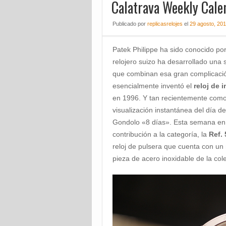
Calatrava Weekly Cale
Publicado
por
replicasrelojes
el
29 agosto, 20
Patek Philippe ha sido conocido po
relojero suizo ha desarrollado una s
que combinan esa gran complicació
esencialmente inventó el
reloj de 
en 1996. Y tan recientemente como
visualización instantánea del día d
Gondolo «8 días». Esta semana en B
contribución a la categoría, la
Ref.
reloj de pulsera que cuenta con un 
pieza de acero inoxidable de la cole