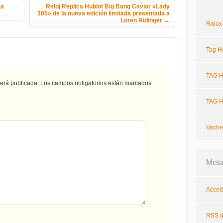
La
Reloj Replica Hublot Big Bang Caviar «Lady
305» de la nueva edición limitada presentada a
Loren Ridinger
→
Rolex
Tag H
TAG H
será publicada.
Los campos obligatorios están marcados
TAG H
Vache
Met
Acced
RSS
d