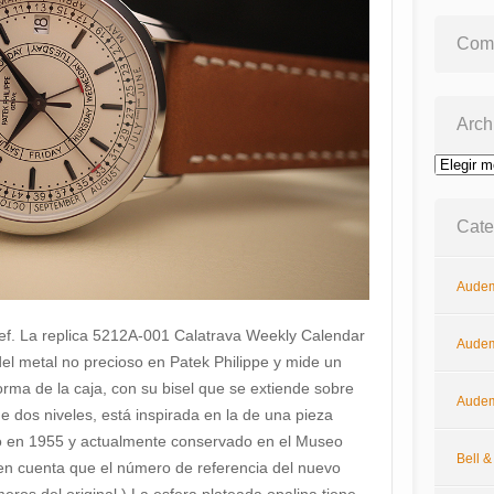
Come
Arch
Archivos
Cate
Audem
ef. La replica 5212A-001 Calatrava Weekly Calendar
Audem
el metal no precioso en Patek Philippe y mide un
rma de la caja, con su bisel que se extiende sobre
Audem
e dos niveles, está inspirada en la de una pieza
ado en 1955 y actualmente conservado en el Museo
Bell 
en cuenta que el número de referencia del nuevo
ros del original.) La esfera plateada opalina tiene