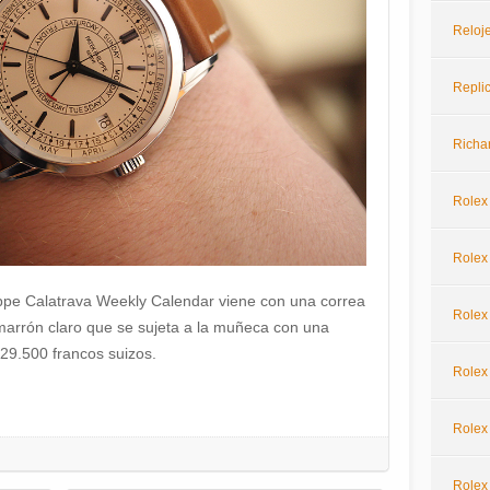
Reloje
Repli
Richar
Rolex
Rolex 
ippe Calatrava Weekly Calendar viene con una correa
Rolex
 marrón claro que se sujeta a la muñeca con una
 29.500 francos suizos.
Rolex
Rolex
Rolex