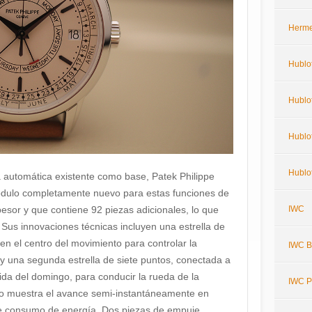
Herm
Hublo
Hublot
Hublot
Hublot
a automática existente como base, Patek Philippe
módulo completamente nuevo para estas funciones de
IWC
esor y que contiene 92 piezas adicionales, lo que
 Sus innovaciones técnicas incluyen una estrella de
 en el centro del movimiento para controlar la
IWC Bi
 y una segunda estrella de siete puntos, conectada a
da del domingo, para conducir la rueda de la
IWC P
io muestra el avance semi-instantáneamente en
 de consumo de energía. Dos piezas de empuje