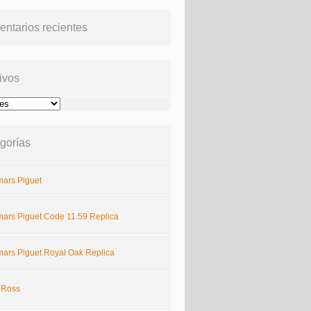
ntarios recientes
ivos
gorías
ars Piguet
ars Piguet Code 11.59 Replica
ars Piguet Royal Oak Replica
& Ross