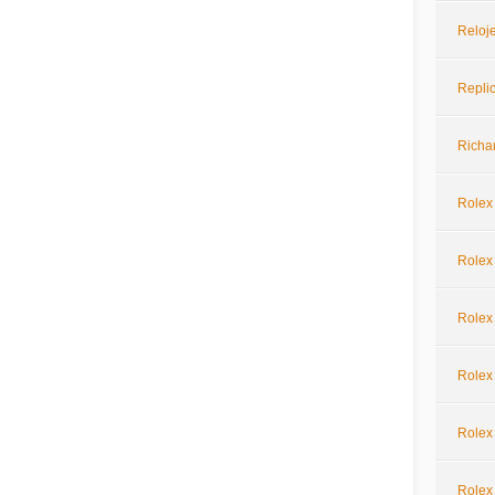
Reloje
Repli
Richar
Rolex
Rolex 
Rolex
Rolex
Rolex
Rolex