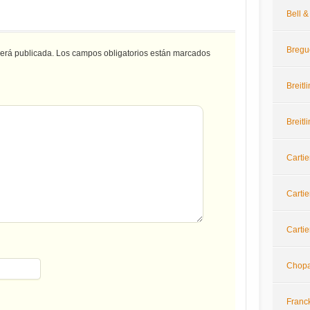
Bell 
Bregu
será publicada.
Los campos obligatorios están marcados
Breitl
Breitl
Cartie
Cartie
Cartie
Chop
Franc