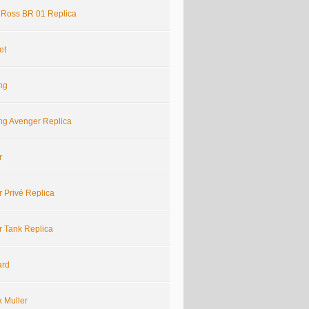
& Ross BR 01 Replica
et
ing
ing Avenger Replica
r
r Privé Replica
r Tank Replica
ard
k Muller