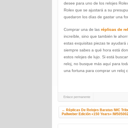
desee para uno de los relojes Rolex
Rolex que se ajustará a su presupu
quedaron los días de gastar una for
Comprar una de las
réplicas de re
increíble, sino que también le aho
estas exquisitas piezas te ayudará
siempre sabes a qué hora está do
estos relojes de lujo. Si está busc
reloj, no busque más aquí para tod
una fortuna para comprar un reloj 
Enlace permanente
Navegación de la entrada
←
Réplicas De Relojes Baratas IWC Tribu
Pallweber Edición «150 Years» IW50500