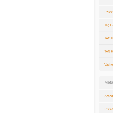
Rolex
Tag H
TAG H
TAG H
Vache
Met
Acced
RSS
d