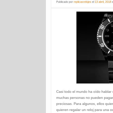
Publicado
por
replicasrelojes
el
13 abril, 2018
Casi todo el mundo ha oído hablar 
muchas personas no pueden pagar l
preciosas. Para algunos, ellos quie
quieren regalar un reloj para una 