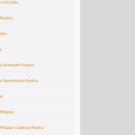
r LeCoultre
 Replica
lanc
a
 Seamaster Replica
 Speedmaster Replica
ai
Philippe
Philippe Calatrava Replica