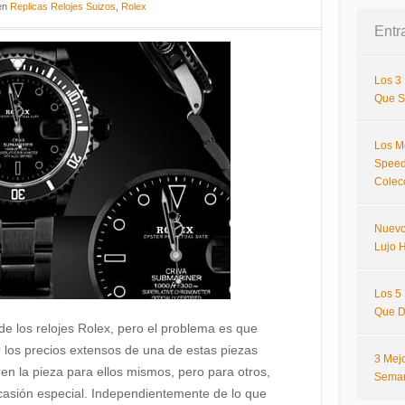
en
Replicas Relojes Suizos
,
Rolex
Entr
Los 3
Que S
Los M
Speed
Colec
Nuevo
Lujo H
Los 5
Que D
de los relojes Rolex, pero el problema es que
os precios extensos de una de estas piezas
3 Mej
ren la pieza para ellos mismos, pero para otros,
Sema
ocasión especial. Independientemente de lo que