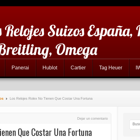
 Relojes Suizos España,
 Breitling, Omega
Panerai
Hublot
Cartier
Tag Heuer
I
zos
Los Relojes Rolex No Tienen Que Costar Una Fortuna
Dejar un comentario
Tienen Que Costar Una Fortuna