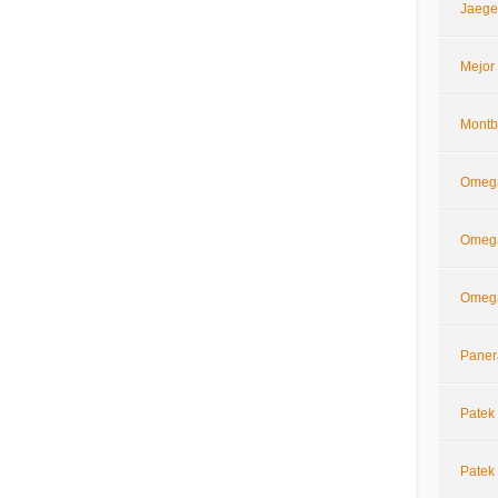
Jaege
Mejor
Montb
Omeg
Omega
Omega
Paner
Patek 
Patek 