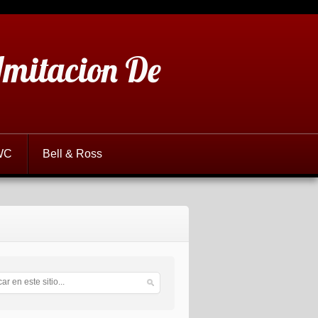
 Imitacion De
WC
Bell & Ross