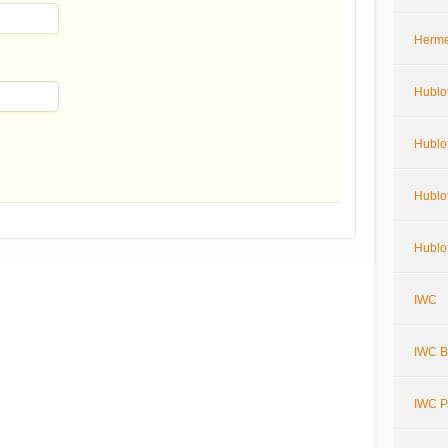
Herm
Hublo
Hublot
Hublot
Hublot
IWC
IWC Bi
IWC P