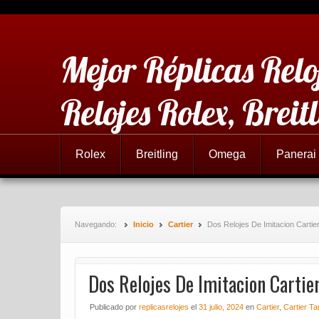
Mejor Réplicas Relo
Relojes Rolex, Brei
Rolex
Breitling
Omega
Panerai
Navegando:
Inicio
Cartier
Dos Relojes De Imitacion Cartie
Dos Relojes De Imitacion Cartie
Publicado
por
replicasrelojes
el
31 julio, 2024
en
Cartier
,
Cartier Ta