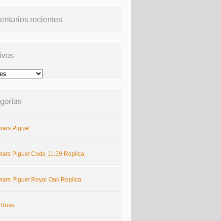
ntarios recientes
ivos
gorías
ars Piguet
ars Piguet Code 11.59 Replica
ars Piguet Royal Oak Replica
& Ross