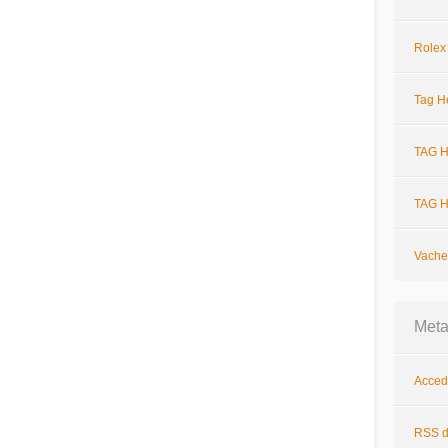
Rolex
Tag H
TAG H
TAG H
Vache
Met
Acced
RSS
d