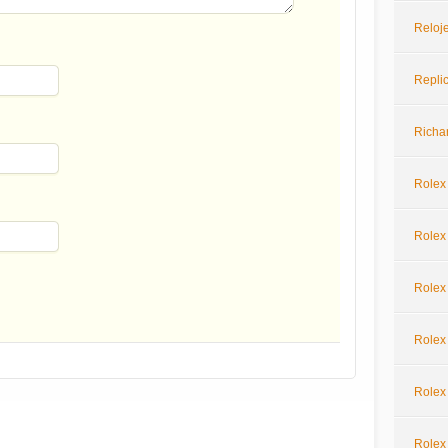
Reloje
Repli
Richar
Rolex
Rolex 
Rolex
Rolex
Rolex
Rolex