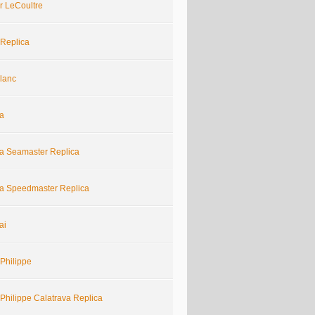
r LeCoultre
 Replica
lanc
a
 Seamaster Replica
 Speedmaster Replica
ai
Philippe
Philippe Calatrava Replica