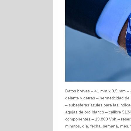
Datos breves – 41 mm x 9,5 mm – ca
delante y detrás – hermeticidad de
– subesferas azules para las indic
agujas de oro blanco – calibre 513
componentes – 19.800 Vph – reserv
minutos, día, fecha, semana, mes, f