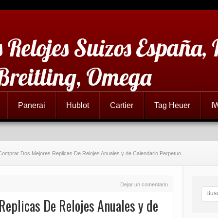
 Relojes Suizos España,
 Breitling, Omega
Panerai
Hublot
Cartier
Tag Heuer
I
Comprar Dos Mejores Replicas De Relojes Anuales y de Calendario Perpetuo
Dejar un comentario
eplicas De Relojes Anuales y de