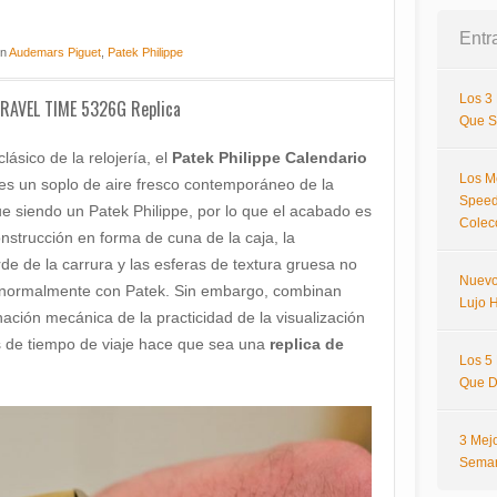
Entr
n
Audemars Piguet
,
Patek Philippe
Los 3
RAVEL TIME 5326G Replica
Que S
ásico de la relojería, el
Patek Philippe Calendario
Los M
es un soplo de aire fresco contemporáneo de la
Speed
e siendo un Patek Philippe, por lo que el acabado es
Colec
strucción en forma de cuna de la caja, la
de de la carrura y las esferas de textura gruesa no
Nuevo
s normalmente con Patek. Sin embargo, combinan
Lujo H
ación mecánica de la practicidad de la visualización
es de tiempo de viaje hace que sea una
replica de
Los 5
Que D
3 Mej
Sema