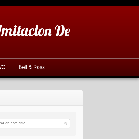
 Imitacion De
WC
Bell & Ross