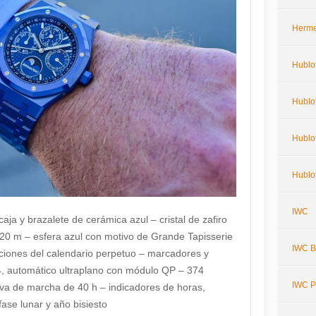
Herm
Hublo
Hublot
Hublot
Hublot
IWC
ja y brazalete de cerámica azul – cristal de zafiro
 20 m – esfera azul con motivo de Grande Tapisserie
IWC Bi
aciones del calendario perpetuo – marcadores y
4, automático ultraplano con módulo QP – 374
IWC P
a de marcha de 40 h – indicadores de horas,
ase lunar y año bisiesto