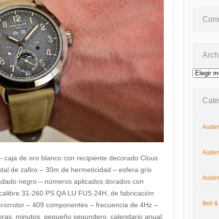
Come
Arch
Archivos
Cate
Audem
Audem
caja de oro blanco con recipiente decorado Clous
stal de zafiro – 30m de hermeticidad – esfera gris
Audem
radado negro – números aplicados dorados con
 calibre 31-260 PS QA LU FUS 24H, de fabricación
Bell 
crorrotor – 409 componentes – frecuencia de 4Hz –
ras, minutos, pequeño segundero, calendario anual,