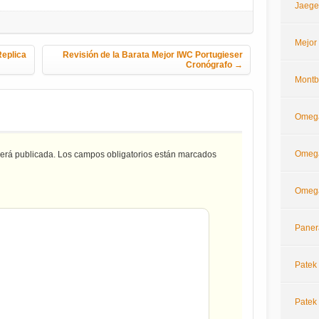
Jaege
Mejor
Replica
Revisión de la Barata Mejor IWC Portugieser
Cronógrafo
→
Montb
Omeg
Omega
será publicada.
Los campos obligatorios están marcados
Omega
Paner
Patek 
Patek 