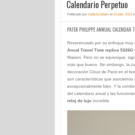
Calendario Perpetuo
Publicado
por
replicasrelojes
el
10 julio, 2023
e
PATEK PHILIPPE ANNUAL CALENDAR T
Reverenciado por su enfoque muy cl
Anual Travel Time replica 5326G
Maison. Pero no se equivoque, sigu
más que bueno. Sin embargo, la con
decoración Clous de Paris en el bor
son características que asociemo
excepcionalmente bien. Y la combin
del calendario anual y las funcion
reloj de lujo
increíble.