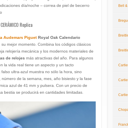
ndicaciones día/noche – correa de piel de becerro
Bell 
do
Bregu
CERÁMICO Replica
Breitl
ca Audemars Piguet
Royal Oak Calendario
 su mejor momento. Combina los códigos clásicos
Breitl
eja relojería mecánica y los modernos materiales de
cas de relojes
más atractivas del año. Para algunos
en la vida real tiene un aspecto y un tacto
Cartie
 falso ultra-azul muestra no sólo la hora, sino
, número de la semana, mes, año bisiesto y la fase
Cartie
rámica azul de 41 mm y pulsera. Con un precio de
a bestia se producirá en cantidades limitadas.
Cartie
Chop
Franc