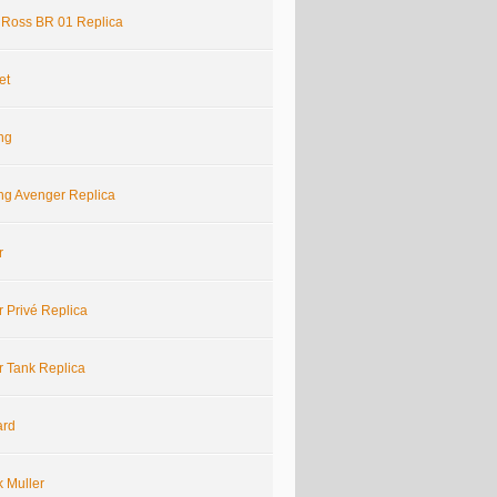
& Ross BR 01 Replica
et
ing
ing Avenger Replica
r
r Privé Replica
r Tank Replica
ard
k Muller