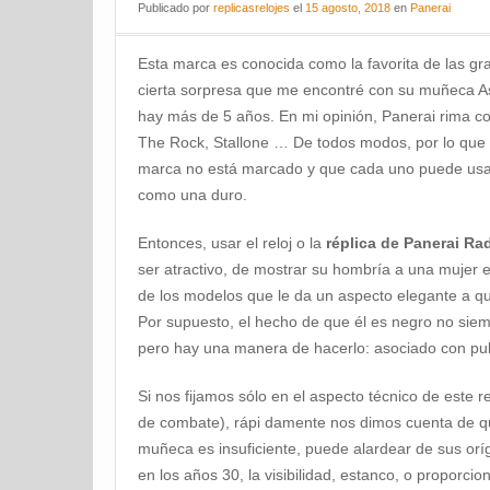
Publicado
por
replicasrelojes
el
15 agosto, 2018
en
Panerai
Esta marca es conocida como la favorita de las 
cierta sorpresa que me encontré con su muñeca As
hay más de 5 años. En mi opinión, Panerai rima 
The Rock, Stallone … De todos modos, por lo que
marca no está marcado y que cada uno puede usar
como una duro.
Entonces, usar el reloj o la
réplica de Panerai Ra
ser atractivo, de mostrar su hombría a una mujer 
de los modelos que le da un aspecto elegante a q
Por supuesto, el hecho de que él es negro no siem
pero hay una manera de hacerlo: asociado con pul
Si nos fijamos sólo en el aspecto técnico de este 
de combate), rápi damente nos dimos cuenta de que 
muñeca es insuficiente, puede alardear de sus oríg
en los años 30, la visibilidad, estanco, o proporci