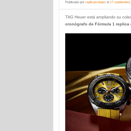
Publicado
por
replicasrelojes
el
17 septiembre
TAG Heuer está ampliando su cole
cronógrafo de Fórmula 1 replica 