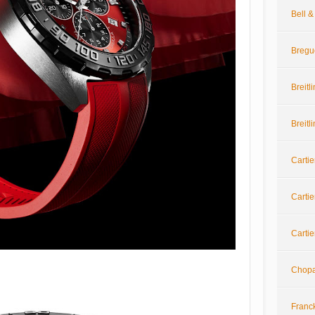
Bell 
Bregu
Breitl
Breitl
Cartie
Cartie
Cartie
Chop
Franc