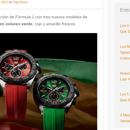
, 2022
en
Tag Heuer
Entr
cción de Fórmula 1 con tres nuevos modelos de
en colores verde
, rojo y amarillo frescos.
Los 3
Que S
Los M
Speed
Colec
Nuevo
Lujo H
Los 5
Que D
3 Mej
Sema