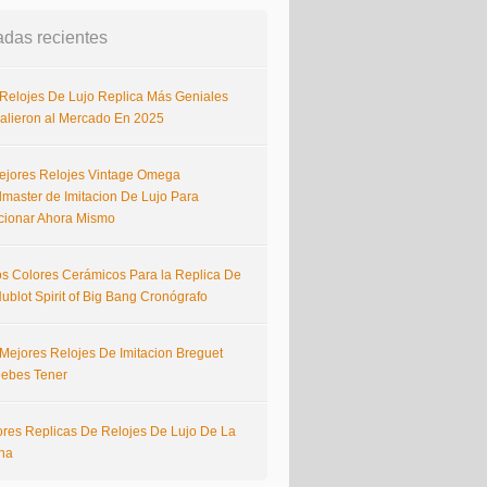
adas recientes
 Relojes De Lujo Replica Más Geniales
alieron al Mercado En 2025
ejores Relojes Vintage Omega
master de Imitacion De Lujo Para
cionar Ahora Mismo
s Colores Cerámicos Para la Replica De
ublot Spirit of Big Bang Cronógrafo
 Mejores Relojes De Imitacion Breguet
ebes Tener
ores Replicas De Relojes De Lujo De La
na