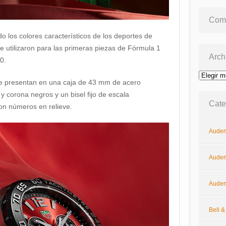
Come
ido los colores característicos de los deportes de
 utilizaron para las primeras piezas de Fórmula 1
Arch
0.
Archivos
 presentan en una caja de 43 mm de acero
y corona negros y un bisel fijo de escala
Cate
on números en relieve.
Audem
Audem
Audem
Bell 