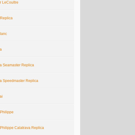
r LeCoultre
 Replica
lanc
a
 Seamaster Replica
 Speedmaster Replica
ai
Philippe
Philippe Calatrava Replica