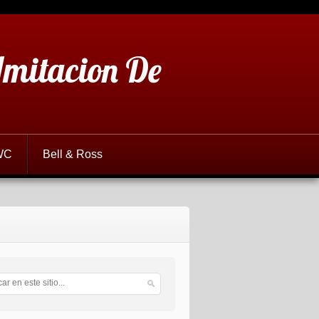
 Imitacion De
WC
Bell & Ross