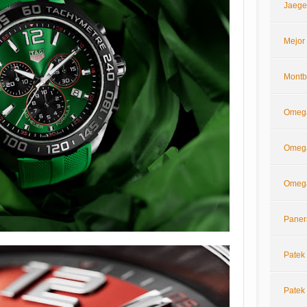
Jaege
Mejor
Montb
Omeg
Omega
Omega
Paner
Patek 
Patek 