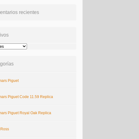
ntarios recientes
ivos
gorías
ars Piguet
ars Piguet Code 11.59 Replica
ars Piguet Royal Oak Replica
& Ross