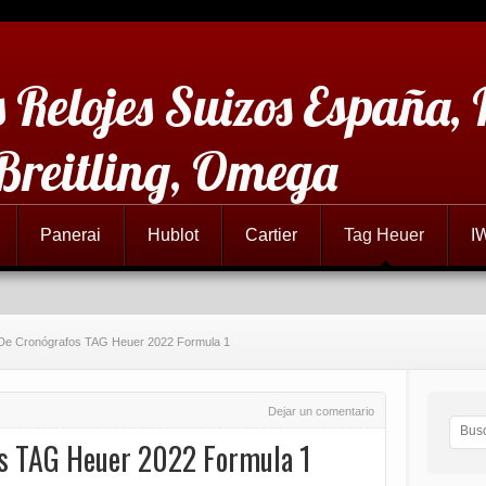
 Relojes Suizos España,
 Breitling, Omega
Panerai
Hublot
Cartier
Tag Heuer
I
 De Cronógrafos TAG Heuer 2022 Formula 1
Dejar un comentario
os TAG Heuer 2022 Formula 1