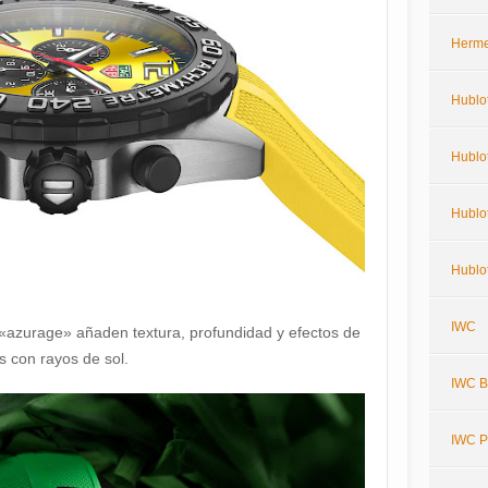
Herm
Hublo
Hublot
Hublot
Hublot
IWC
«azurage» añaden textura, profundidad y efectos de
as con rayos de sol.
IWC Bi
IWC P