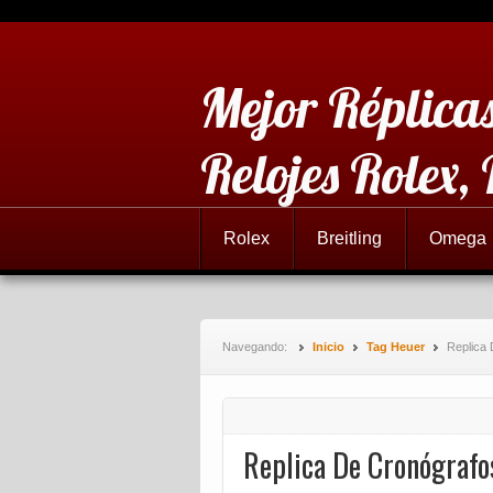
Mejor Réplicas
Relojes Rolex,
Rolex
Breitling
Omega
Navegando:
Inicio
Tag Heuer
Replica
Replica De Cronógraf