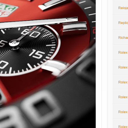
Reloje
Repli
Richar
Rolex
Rolex 
Rolex
Rolex
Rolex
Rolex