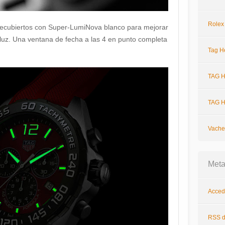
Rolex
 recubiertos con Super-LumiNova blanco para mejorar
 luz. Una ventana de fecha a las 4 en punto completa
Tag H
TAG H
TAG H
Vache
Met
Acced
RSS
d