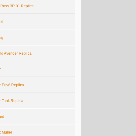
& Ross BR 01 Replica
et
ing
ing Avenger Replica
r
r Privé Replica
r Tank Replica
ard
k Muller